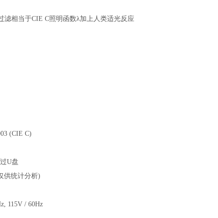
ED过滤相当于CIE C照明函数λ加上人类适光反应
03 (CIE C)
 通过U盘
 (仅供统计分析)
z, 115V / 60Hz