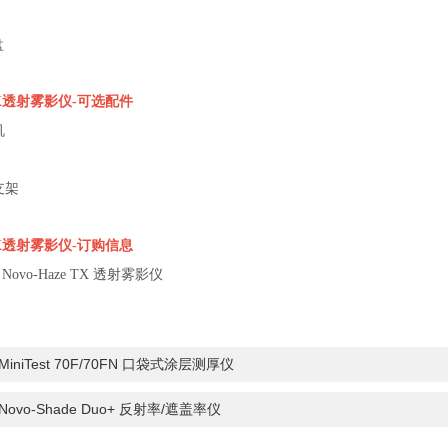
盘
X
透射雾影仪
-
可选配件
机
支架
X
透射雾影仪
-
订购信息
01 Novo-Haze TX 透射雾影仪
MiniTest 70F/70FN 口袋式涂层测厚仪
：Novo-Shade Duo+ 反射率/遮盖率仪